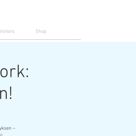
Visitors
Shop
ork:
n!
yksen –
i!