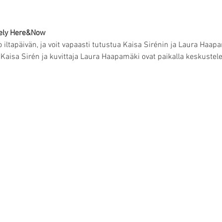
tely Here&Now
o iltapäivän, ja voit vapaasti tutustua Kaisa Sirénin ja Laura Ha
Kaisa Sirén ja kuvittaja Laura Haapamäki ovat paikalla keskustelem