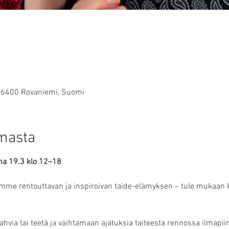
 96400 Rovaniemi, Suomi
umasta
ina 19.3 klo 12–18
mme rentouttavan ja inspiroivan taide-elämyksen – tule mukaan k
hvia tai teetä ja vaihtamaan ajatuksia taiteesta rennossa ilmapiir