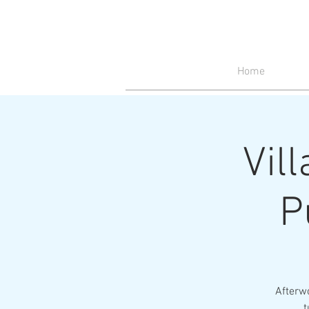
Home
Vil
P
Afterw
t