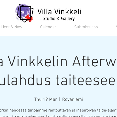
Here & Now
Calendar
Submissions
la Vinkkelin Afterw
ulahdus taiteesee
Thu 19 Mar
  |  
Rovaniemi
orkin hengessä tarjoamme rentouttavan ja inspiroivan taide-eläm
ule mukaan kokeilemaan, kuinka galleria voi olla osa sinun arkeas